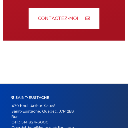
CONTACTEZ-MOI
SAINT-EUSTACHE
479 boul. Arthur-Sauvé
Saint-Eustache, Québec, J7P 2B3
Bur.:
Cell.:
514 824-3000
Courriel:
info@lynespedding.com