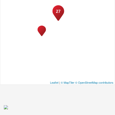
27
Leaflet
|
© MapTiler
© OpenStreetMap contributors