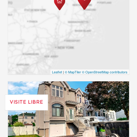
Leaflet
|
© MapTiler
© OpenStreetMap contributors
VISITE LIBRE