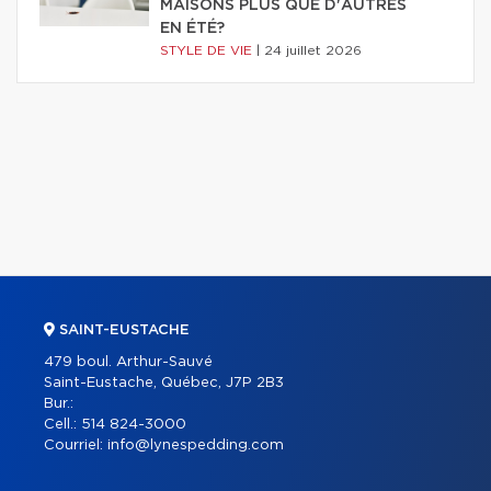
MAISONS PLUS QUE D'AUTRES
EN ÉTÉ?
STYLE DE VIE
|
24 juillet 2026
SAINT-EUSTACHE
479 boul. Arthur-Sauvé
Saint-Eustache, Québec, J7P 2B3
Bur.:
Cell.:
514 824-3000
Courriel:
info@lynespedding.com